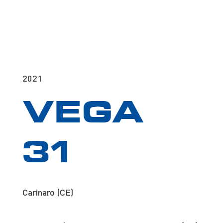
2021
VEGA
31
Carinaro (CE)