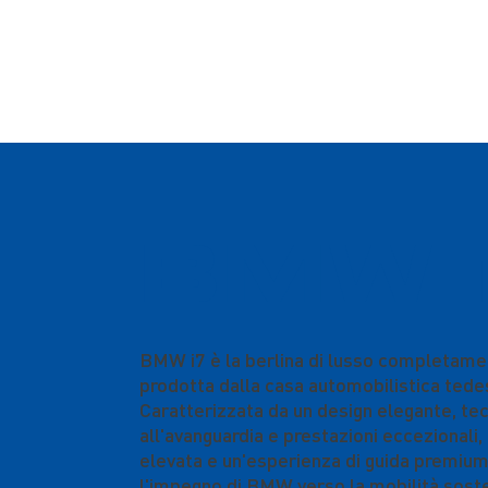
BMW 
BMW i7 è la berlina di lusso completame
prodotta dalla casa automobilistica ted
Caratterizzata da un design elegante, te
all'avanguardia e prestazioni eccezionali
elevata e un'esperienza di guida premium
l'impegno di BMW verso la mobilità soste