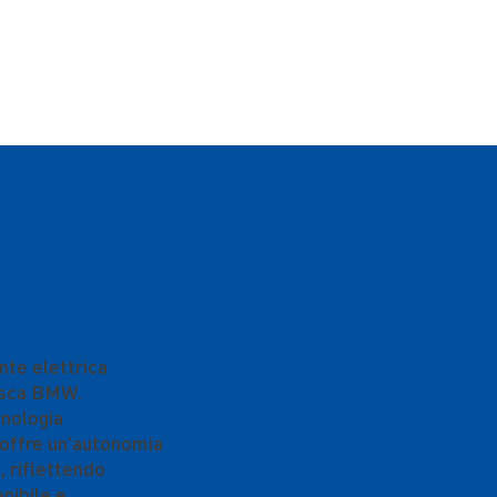
i7
nte elettrica
esca BMW.
cnologia
, offre un'autonomia
, riflettendo
nibile e